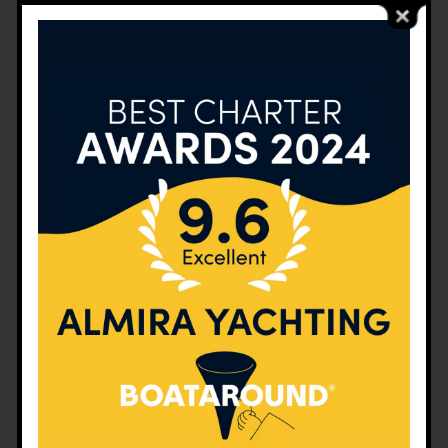
ile teknolojik cihazlardan uzak kalabilmek
için tekne tatili çok iyi bir fırsattır.
Teknede su depodan kullanılır, temiz su ile
ilgili ekonomik olmak gerekir , dikkatli
kullanınız, gereksiz yere akıtmayınız, aksi
durumda tatilin devam eden döneminde
deniz suyu kullanarak su ihtiyacınızı
gidermek zorunda kalırsınız.
ÖMEMLİ , Tuvaletlerin yapısı sebebiyle
KESİNLİKLE tuvalet kağıdı atılmamalı, çok
çabuk kağıttan etkilenen yapısı gereği, uzun
uğraş ve masraflı bir tamir süreci vardır.
Tekne tatilinde , bulunduğunuz (kiralanan)
teknenin yakıtı, tatil süresince tüketilen
kumanya ve yiyecekler tatilcilere aittir,
kumanya planlaması iyi düşünülerek alışveriş
yapılmalı, içecek ve yiyecekler fazla
alındığında artar, eksik alındığında da tatilin