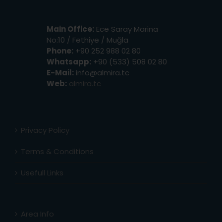
Main Office:
Ece Saray Marina
No:10 / Fethiye / Muğla
Phone:
+90 252 988 02 80
Whatsapp:
+90 (533) 508 02 80
E-Mail:
info@almira.tc
Web:
almira.tc
Privacy Policy
Terms & Conditions
Usefull Links
Area Info