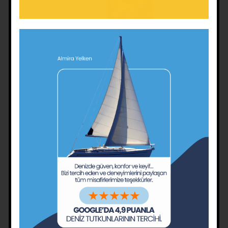
son günleri keyifsiz olmaya başlar.
İçme suyu; yaz aylarında kişi başı 2 LT/Gün
olarak hesaplanmalıdır, bunun bir kısmı
yemek ve çay içinde kullanıla bilinir.
Güneş vücudun enerjisini aldığından, enerji
arttırıcı yiyecek ve içeceklere önem
verilmelidir.
Vücut suyu azaldığında halsizlik, baş
dönmesi, dikkat dağınıklığı başlar, Teknede
düzenli olarak su içilmelidir.
Vakit geçirmek için 2-3-4 kişinin oynaya
bileceği oyunlar (Okey, Tavla, Monopoly,
oyun kağıdı) bulundurulmalı.