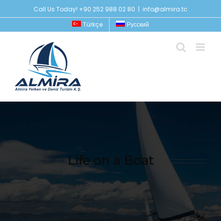
Skip
Call Us Today! +90 252 988 02 80
|
info@almira.tc
to
Türkçe
Русский
content
Life on a Boat