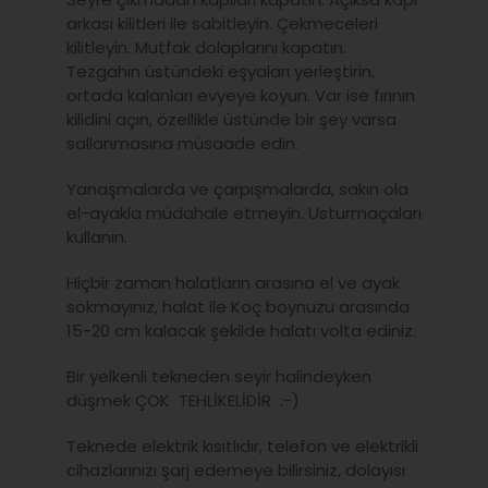
arkası kilitleri ile sabitleyin. Çekmeceleri
kilitleyin. Mutfak dolaplarını kapatın.
Tezgahın üstündeki eşyaları yerleştirin,
ortada kalanları evyeye koyun. Var ise fırının
kilidini açın, özellikle üstünde bir şey varsa
sallanmasına müsaade edin.
Yanaşmalarda ve çarpışmalarda, sakın ola
el-ayakla müdahale etmeyin. Usturmaçaları
kullanın.
Hiçbir zaman halatların arasına el ve ayak
sokmayınız, halat ile Koç boynuzu arasında
15-20 cm kalacak şekilde halatı volta ediniz.
Bir yelkenli tekneden seyir halindeyken
düşmek ÇOK TEHLİKELİDİR :-)
Teknede elektrik kısıtlıdır, telefon ve elektrikli
cihazlarınızı şarj edemeye bilirsiniz, dolayısı