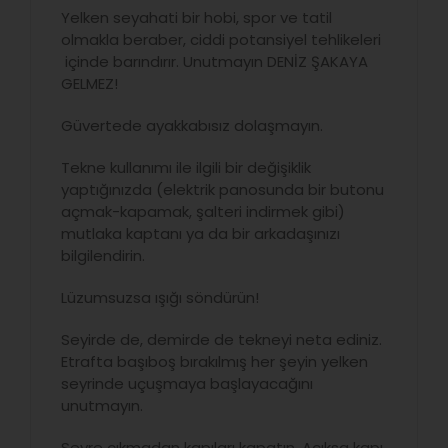
Yelken seyahati bir hobi, spor ve tatil
olmakla beraber, ciddi potansiyel tehlikeleri
içinde barındırır. Unutmayın DENİZ ŞAKAYA
GELMEZ!
Güvertede ayakkabısız dolaşmayın.
Tekne kullanımı ile ilgili bir değişiklik
yaptığınızda (elektrik panosunda bir butonu
açmak-kapamak, şalteri indirmek gibi)
mutlaka kaptanı ya da bir arkadaşınızı
bilgilendirin.
Lüzumsuzsa ışığı söndürün!
Seyirde de, demirde de tekneyi neta ediniz.
Etrafta başıboş bırakılmış her şeyin yelken
seyrinde uçuşmaya başlayacağını
unutmayın.
Seyre çıkmadan kapıları kapatın. Açıksa kapı